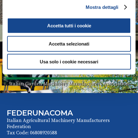
ASSOTRATTORI
Mostra dettagli
Italian Tractors Manufacturers Association
Accetta tutti i cookie
COMACOMP
Accetta selezionati
Italian Components Manufacturers Association
Usa solo i cookie necessari
COMAGARDEN
Italian Garden Machinery Manufacturers Association
FEDERUNACOMA
Italian Agricultural Machinery Manufacturers
Federation
Tax Code: 06808920588