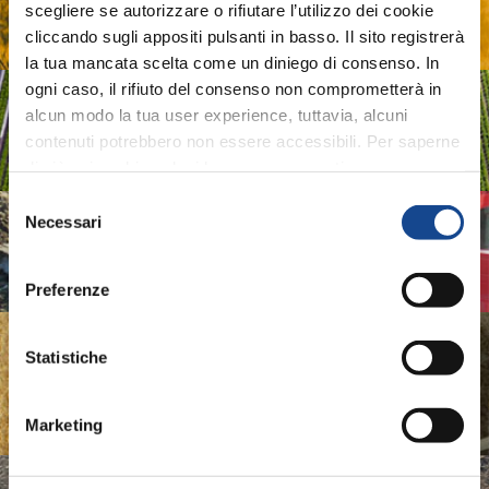
scegliere se autorizzare o rifiutare l’utilizzo dei cookie
Digital System and technologies for Agricultural
cliccando sugli appositi pulsanti in basso. Il sito registrerà
Machinery and Farming
la tua mancata scelta come un diniego di consenso. In
ogni caso, il rifiuto del consenso non comprometterà in
ASSOIDROTECH
alcun modo la tua user experience, tuttavia, alcuni
contenuti potrebbero non essere accessibili. Per saperne
Irrigation Systems
di più sui cookie e decidere se acconsentire oppure no
all’utilizzo di tutti, o solamente di alcuni di essi, ti
Selezione
invitiamo a consultare la nostra
Cookie Policy
.
Necessari
ASSOMAO
del
consenso
Italian Implements Manufacturers Association
Preferenze
ASSOMASE
Statistiche
Italian Self-Propelled Machinery Manufacturers
Association
Marketing