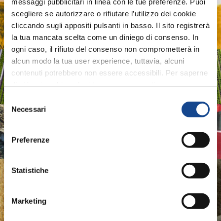
AGRIDIGITAL
messaggi pubblicitari in linea con le tue preferenze. Puoi
scegliere se autorizzare o rifiutare l’utilizzo dei cookie
Digital System and technologies for Agricultural
cliccando sugli appositi pulsanti in basso. Il sito registrerà
Machinery and Farming
la tua mancata scelta come un diniego di consenso. In
ogni caso, il rifiuto del consenso non comprometterà in
alcun modo la tua user experience, tuttavia, alcuni
ASSOIDROTECH
contenuti potrebbero non essere accessibili. Per saperne
di più sui cookie e decidere se acconsentire oppure no
Irrigation Systems
all’utilizzo di tutti, o solamente di alcuni di essi, ti
Selezione
invitiamo a consultare la nostra
Cookie Policy
.
Necessari
del
ASSOMAO
consenso
Preferenze
Italian Implements Manufacturers Association
Statistiche
ASSOMASE
Italian Self-Propelled Machinery Manufacturers
Marketing
Association