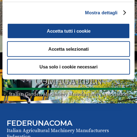
ASSOTRATTORI
Mostra dettagli
Italian Tractors Manufacturers Association
Accetta tutti i cookie
COMACOMP
Accetta selezionati
Italian Components Manufacturers Association
Usa solo i cookie necessari
COMAGARDEN
Italian Garden Machinery Manufacturers Association
FEDERUNACOMA
Italian Agricultural Machinery Manufacturers
Federation