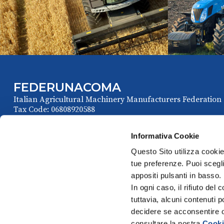
FEDERUNACOMA
Italian Agricultural Machinery Manufacturers Federation
Tax Code: 06808920588
Informativa Cookie
Questo Sito utilizza cookie 
tue preferenze. Puoi sceglie
appositi pulsanti in basso.
In ogni caso, il rifiuto d
tuttavia, alcuni contenuti 
Via Venafro, 5
P
decidere se acconsentire opp
00159 Roma - I
consultare la nostra
Cooki