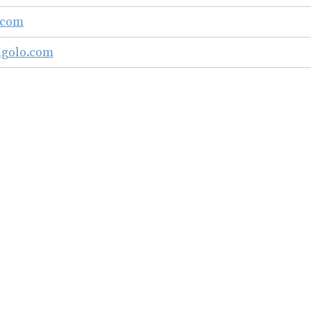
.com
igolo.com