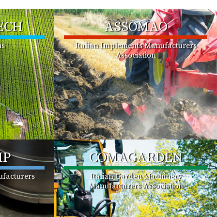
ECH
ASSOMAO
ms
Italian Implements Manufacturers
Association
MP
COMAGARDEN
facturers
Italian Garden Machinery
Manufacturers Association