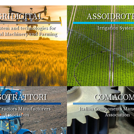
GRIDIGITAL
ASSOIDROT
ystem and technologies for
Irrigation Syste
ral Machinery and Farming
SOTRATTORI
COMACO
 Tractors Manufacturers
Italian Components Manu
Association
Association