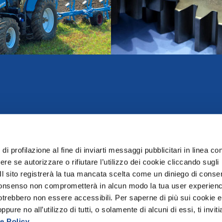
di profilazione al fine di inviarti messaggi pubblicitari in linea con
re se autorizzare o rifiutare l’utilizzo dei cookie cliccando sugli
 Il sito registrerà la tua mancata scelta come un diniego di conse
el consenso non comprometterà in alcun modo la tua user experien
potrebbero non essere accessibili. Per saperne di più sui cookie e
hone +39 06 432981
E-mail
ure no all’utilizzo di tutti, o solamente di alcuni di essi, ti invit
Fax +39 06 4076370
info@federunacoma
e Policy
.