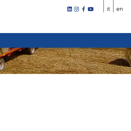
it
en