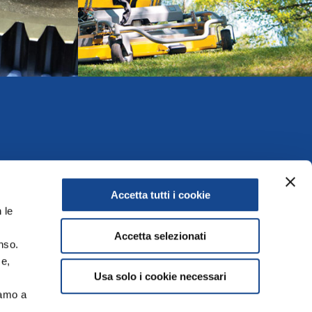
Accetta tutti i cookie
 le
Accetta selezionati
nso.
ce,
Usa solo i cookie necessari
Offices
iamo a
.it
Contacts