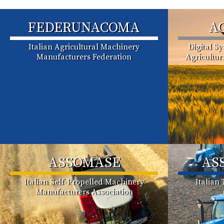
FEDERUNACOMA
A
Italian Agricultural Machinery
Digital S
Manufacturers Federation
Agricultu
ASSOMASE
AS
Italian Self-Propelled Machinery
Italian
Manufacturers Association