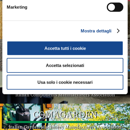
Marketing
ASSOMASE
Italian Self-Propelled Machinery Manufacturers
Association
Mostra dettagli
ASSOTRATTORI
Accetta tutti i cookie
Italian Tractors Manufacturers Association
Accetta selezionati
COMACOMP
Usa solo i cookie necessari
Italian Components Manufacturers Association
COMAGARDEN
Italian Garden Machinery Manufacturers Association