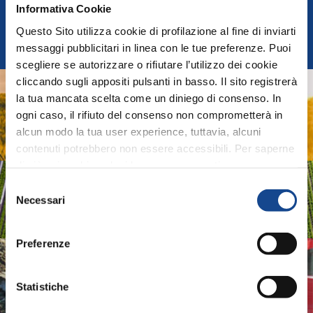
FEDERUNACOMA
Informativa Cookie
Questo Sito utilizza cookie di profilazione al fine di inviarti
Italian Agricultural Machinery Manufacturers
messaggi pubblicitari in linea con le tue preferenze. Puoi
Federation
scegliere se autorizzare o rifiutare l’utilizzo dei cookie
cliccando sugli appositi pulsanti in basso. Il sito registrerà
AGRIDIGITAL
la tua mancata scelta come un diniego di consenso. In
ogni caso, il rifiuto del consenso non comprometterà in
Digital System and technologies for Agricultural
alcun modo la tua user experience, tuttavia, alcuni
Machinery and Farming
contenuti potrebbero non essere accessibili. Per saperne
di più sui cookie e decidere se acconsentire oppure no
ASSOIDROTECH
all’utilizzo di tutti, o solamente di alcuni di essi, ti
Selezione
invitiamo a consultare la nostra
Cookie Policy
.
Necessari
del
Irrigation Systems
consenso
Preferenze
ASSOMAO
Statistiche
Italian Implements Manufacturers Association