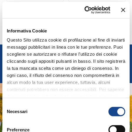
Informativa Cookie
Questo Sito utilizza cookie di profilazione al fine di inviarti
messaggi pubblicitari in linea con le tue preferenze. Puoi
FEDERUNACOMA
scegliere se autorizzare o rifiutare l’utilizzo dei cookie
cliccando sugli appositi pulsanti in basso. Il sito registrerà
Italian Agricultural Machinery Manufacturers
la tua mancata scelta come un diniego di consenso. In
Federation
ogni caso, il rifiuto del consenso non comprometterà in
alcun modo la tua user experience, tuttavia, alcuni
contenuti potrebbero non essere accessibili. Per saperne
AGRIDIGITAL
di più sui cookie e decidere se acconsentire oppure no
all’utilizzo di tutti, o solamente di alcuni di essi, ti
Selezione
Digital System and technologies for Agricultural
invitiamo a consultare la nostra
Cookie Policy
.
Necessari
del
Machinery and Farming
consenso
Preferenze