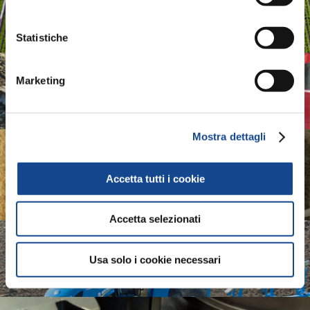
ASSOIDROTECH
Irrigation Systems
Statistiche
ASSOMAO
Marketing
Italian Implements Manufacturers Association
Mostra dettagli
ASSOMASE
Accetta tutti i cookie
Italian Self-Propelled Machinery Manufacturers
Association
Accetta selezionati
ASSOTRATTORI
Usa solo i cookie necessari
Italian Tractors Manufacturers Association