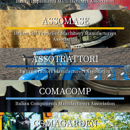
Italian Implements Manufacturers Association
ASSOMASE
Italian Self-Propelled Machinery Manufacturers
Association
ASSOTRATTORI
Italian Tractors Manufacturers Association
COMACOMP
Italian Components Manufacturers Association
COMAGARDEN