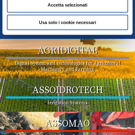
Accetta selezionati
FEDERUNACOMA
Usa solo i cookie necessari
Italian Agricultural Machinery Manufacturers
Federation
AGRIDIGITAL
Digital System and technologies for Agricultural
Machinery and Farming
ASSOIDROTECH
Irrigation Systems
ASSOMAO