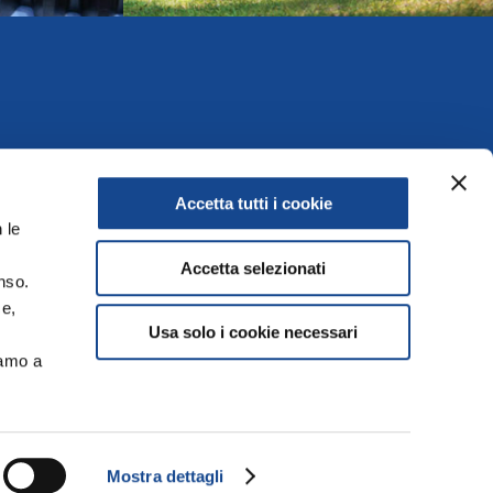
Accetta tutti i cookie
 le
Accetta selezionati
nso.
ce,
Usa solo i cookie necessari
Offices
iamo a
.it
Contacts
Mostra dettagli