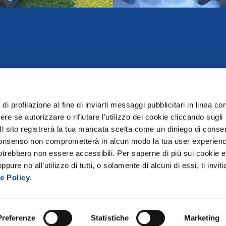
di profilazione al fine di inviarti messaggi pubblicitari in linea con
re se autorizzare o rifiutare l’utilizzo dei cookie cliccando sugli
 Il sito registrerà la tua mancata scelta come un diniego di conse
el consenso non comprometterà in alcun modo la tua user experien
potrebbero non essere accessibili. Per saperne di più sui cookie e
hone +39 06 432981
E-mail
ure no all’utilizzo di tutti, o solamente di alcuni di essi, ti invit
Fax +39 06 4076370
info@federunacoma
e Policy
.
Cookie policy
-
Privacy policy
-
Credits
Preferenze
Statistiche
Marketing