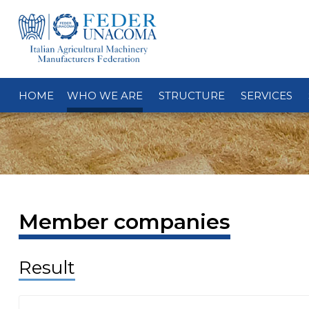
HOME
WHO WE ARE
STRUCTURE
SERVICES
Member companies
Result