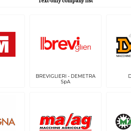
Text-only company list
BREVIGLIERI - DEMETRA
SpA