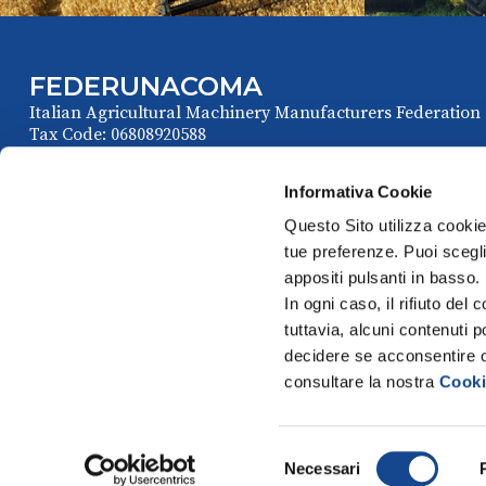
FEDERUNACOMA
Italian Agricultural Machinery Manufacturers Federation
Tax Code: 06808920588
Informativa Cookie
Questo Sito utilizza cookie 
tue preferenze. Puoi sceglie
appositi pulsanti in basso.
In ogni caso, il rifiuto d
tuttavia, alcuni contenuti 
Via Venafro, 5
P
decidere se acconsentire opp
00159 Roma - I
consultare la nostra
Cooki
Selezione
Necessari
del