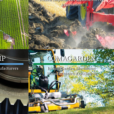
Association
MP
COMAGARDEN
facturers
Italian Garden Machinery
Manufacturers Association