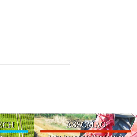
ECH
ASSOMAO
ms
Italian Implements Manufacturers