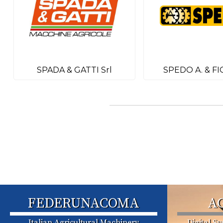
SPADA & GATTI Srl
SPEDO A. & FIG
FEDERUNACOMA
A
Italian Agricultural Machinery
Digital S