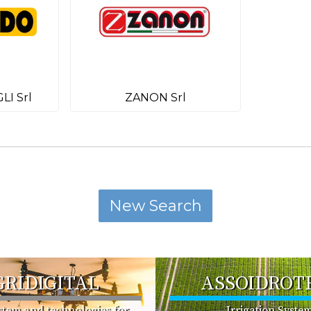
LI Srl
ZANON Srl
GRIDIGITAL
ASSOIDROT
ystem and technologies for
Irrigation Syste