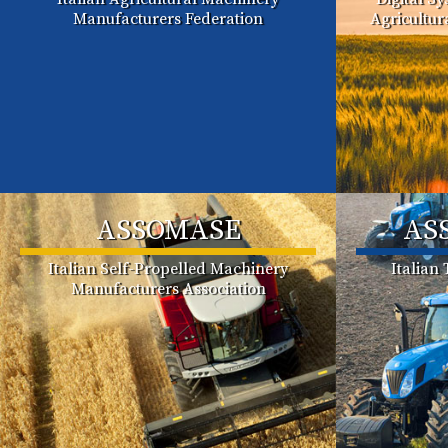
Manufacturers Federation
Agricultu
ASSOMASE
AS
Italian Self-Propelled Machinery
Italian
Manufacturers Association