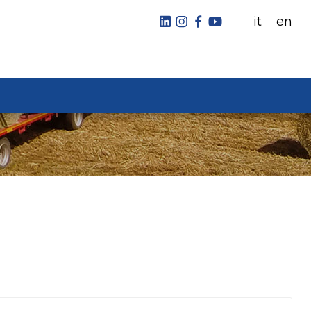
it
en