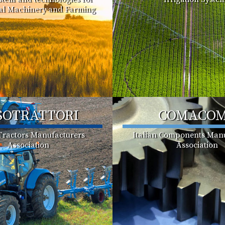
ral Machinery and Farming
SOTRATTORI
COMACO
 Tractors Manufacturers
Italian Components Manu
Association
Association