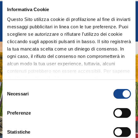
Informativa Cookie
FEDERUNACOMA
Questo Sito utilizza cookie di profilazione al fine di inviarti
Italian Agricultural Machinery Manufacturers
messaggi pubblicitari in linea con le tue preferenze. Puoi
Federation
scegliere se autorizzare o rifiutare l’utilizzo dei cookie
cliccando sugli appositi pulsanti in basso. Il sito registrerà
la tua mancata scelta come un diniego di consenso. In
AGRIDIGITAL
ogni caso, il rifiuto del consenso non comprometterà in
alcun modo la tua user experience, tuttavia, alcuni
Digital System and technologies for Agricultural
contenuti potrebbero non essere accessibili. Per saperne
Machinery and Farming
di più sui cookie e decidere se acconsentire oppure no
all’utilizzo di tutti, o solamente di alcuni di essi, ti
Selezione
ASSOIDROTECH
invitiamo a consultare la nostra
Cookie Policy
.
Necessari
del
consenso
Irrigation Systems
Preferenze
ASSOMAO
Statistiche