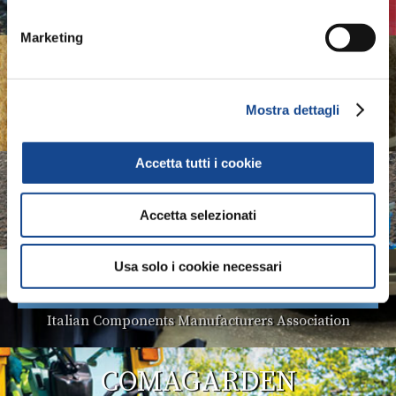
Italian Implements Manufacturers Association
Marketing
ASSOMASE
Italian Self-Propelled Machinery Manufacturers
Mostra dettagli
Association
Accetta tutti i cookie
ASSOTRATTORI
Accetta selezionati
Italian Tractors Manufacturers Association
Usa solo i cookie necessari
COMACOMP
Italian Components Manufacturers Association
COMAGARDEN