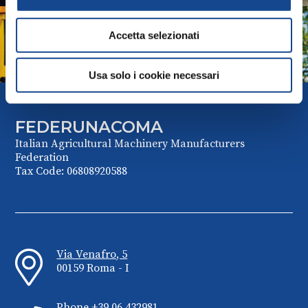
COMAGARDEN
Accetta selezionati
Italian Garden Machinery Manufacturers Association
Usa solo i cookie necessari
FEDERUNACOMA
Italian Agricultural Machinery Manufacturers
Federation
Tax Code: 06808920588
Via Venafro, 5
00159 Roma - I
Phone +39 06 432981