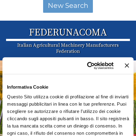
FEDERUNACOMA
Italian Agricultural Machinery Manufacturers
Federation
AGRIDIGITAL
Digital System and technologies for Agricultural
Informativa Cookie
Machinery and Farming
Questo Sito utilizza cookie di profilazione al fine di inviarti
messaggi pubblicitari in linea con le tue preferenze. Puoi
ASSOIDROTECH
scegliere se autorizzare o rifiutare l’utilizzo dei cookie
cliccando sugli appositi pulsanti in basso. Il sito registrerà
Irrigation Systems
la tua mancata scelta come un diniego di consenso. In
ogni caso, il rifiuto del consenso non comprometterà in