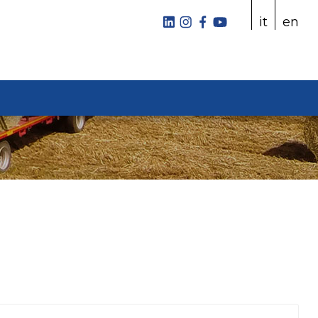
it
en