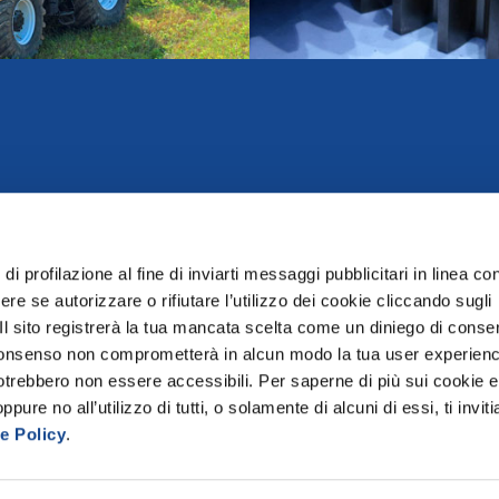
di profilazione al fine di inviarti messaggi pubblicitari in linea con
re se autorizzare o rifiutare l’utilizzo dei cookie cliccando sugli
 Il sito registrerà la tua mancata scelta come un diniego di conse
el consenso non comprometterà in alcun modo la tua user experien
potrebbero non essere accessibili. Per saperne di più sui cookie e
hone +39 06 432981
E-mail
ure no all’utilizzo di tutti, o solamente di alcuni di essi, ti invit
Fax +39 06 4076370
info@federunacoma
e Policy
.