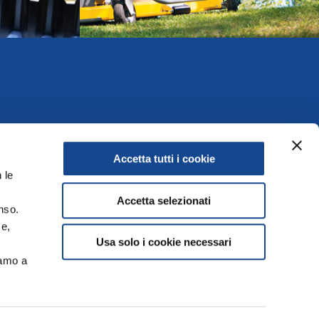
Accetta tutti i cookie
 le
Accetta selezionati
nso.
ce,
Usa solo i cookie necessari
Offices
iamo a
.it
Contacts