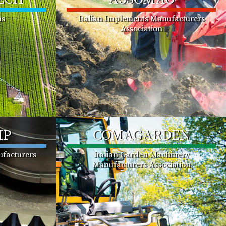
ms
Italian Implements Manufacturers
Association
MP
COMAGARDEN
facturers
Italian Garden Machinery
Manufacturers Association