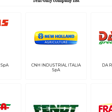
Text-only company list
 SpA
CNH INDUSTRIAL ITALIA
DA R
SpA