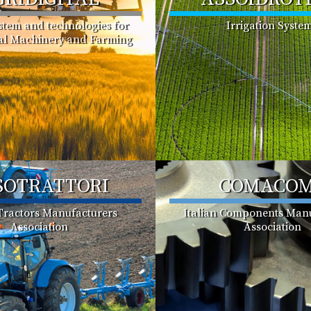
ystem and technologies for
Irrigation Syste
ral Machinery and Farming
SOTRATTORI
COMACO
 Tractors Manufacturers
Italian Components Manu
Association
Association