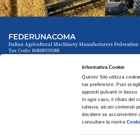
FEDERUNACOMA
Italian Agricultural Machinery Manufacturers Federation
Tax Code: 06808920588
Informativa Cookie
Questo Sito utilizza cookie 
tue preferenze. Puoi sceglie
appositi pulsanti in basso.
In ogni caso, il rifiuto d
tuttavia, alcuni contenuti 
Via Venafro, 5
P
decidere se acconsentire opp
00159 Roma - I
consultare la nostra
Cooki