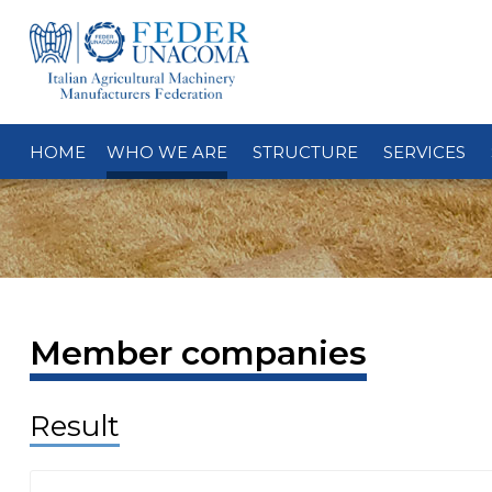
HOME
WHO WE ARE
STRUCTURE
SERVICES
Member companies
Result