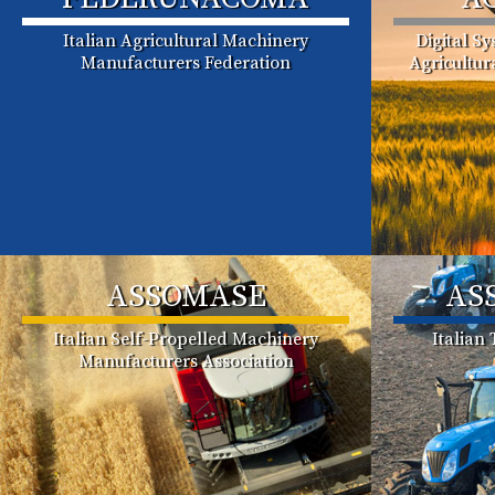
Italian Agricultural Machinery
Digital S
Manufacturers Federation
Agricultu
ASSOMASE
AS
Italian Self-Propelled Machinery
Italian
Manufacturers Association