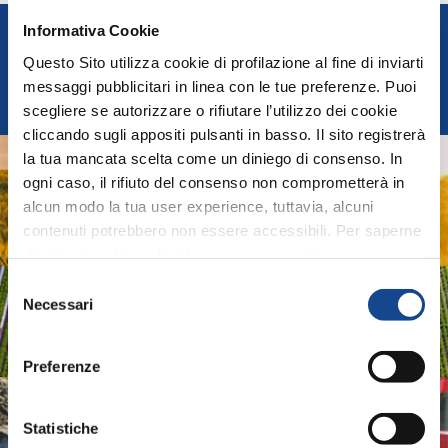
Informativa Cookie
FEDERUNACOMA
Questo Sito utilizza cookie di profilazione al fine di inviarti
Italian Agricultural Machinery Manufacturers
messaggi pubblicitari in linea con le tue preferenze. Puoi
Federation
scegliere se autorizzare o rifiutare l’utilizzo dei cookie
cliccando sugli appositi pulsanti in basso. Il sito registrerà
la tua mancata scelta come un diniego di consenso. In
AGRIDIGITAL
ogni caso, il rifiuto del consenso non comprometterà in
alcun modo la tua user experience, tuttavia, alcuni
Digital System and technologies for Agricultural
contenuti potrebbero non essere accessibili. Per saperne
Machinery and Farming
di più sui cookie e decidere se acconsentire oppure no
all’utilizzo di tutti, o solamente di alcuni di essi, ti
Selezione
ASSOIDROTECH
invitiamo a consultare la nostra
Cookie Policy
.
Necessari
del
consenso
Irrigation Systems
Preferenze
ASSOMAO
Statistiche