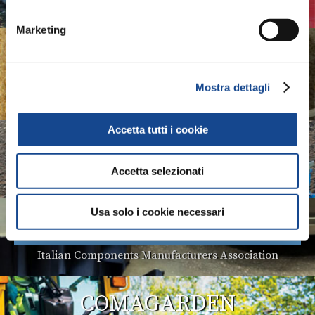
Italian Implements Manufacturers Association
Marketing
ASSOMASE
Italian Self-Propelled Machinery Manufacturers
Mostra dettagli
Association
Accetta tutti i cookie
ASSOTRATTORI
Accetta selezionati
Italian Tractors Manufacturers Association
Usa solo i cookie necessari
COMACOMP
Italian Components Manufacturers Association
COMAGARDEN