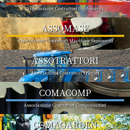
Associazione Costruttori Implements
ASSOMASE
Associazione Costruttori Macchine Semoventi
ASSOTRATTORI
Associazione Costruttori Trattori
COMACOMP
Associazione Costruttori Componentisti
COMAGARDEN