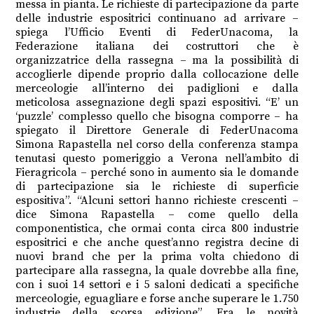
messa in pianta. Le richieste di partecipazione da parte
delle industrie espositrici continuano ad arrivare –
spiega l’Ufficio Eventi di FederUnacoma, la
Federazione italiana dei costruttori che è
organizzatrice della rassegna – ma la possibilità di
accoglierle dipende proprio dalla collocazione delle
merceologie all’interno dei padiglioni e dalla
meticolosa assegnazione degli spazi espositivi. “E’ un
‘puzzle’ complesso quello che bisogna comporre – ha
spiegato il Direttore Generale di FederUnacoma
Simona Rapastella nel corso della conferenza stampa
tenutasi questo pomeriggio a Verona nell’ambito di
Fieragricola – perché sono in aumento sia le domande
di partecipazione sia le richieste di superficie
espositiva”. “Alcuni settori hanno richieste crescenti –
dice Simona Rapastella – come quello della
componentistica, che ormai conta circa 800 industrie
espositrici e che anche quest’anno registra decine di
nuovi brand che per la prima volta chiedono di
partecipare alla rassegna, la quale dovrebbe alla fine,
con i suoi 14 settori e i 5 saloni dedicati a specifiche
merceologie, eguagliare e forse anche superare le 1.750
industrie della scorsa edizione”. Fra le novità