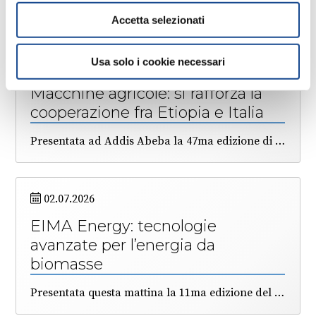
di FederUnacoma
Accetta selezionati
Usa solo i cookie necessari
14.07.2026
Macchine agricole: si rafforza la
cooperazione fra Etiopia e Italia
Presentata ad Addis Abeba la 47ma edizione di EIMA International (10-14 novembre), la grande rassegna dedicata alle macchine e tecnologie per l’agricoltura. Il Paese africano ha grandi potenzialità agricole, ma necessita di tecnologie di nuova generazione per rendere i terreni maggiormente produttivi. Una delegazione di operatori economici sarà presente a Bologna, organizzata da ICE e FederUnacoma.
02.07.2026
EIMA Energy: tecnologie
avanzate per l’energia da
biomasse
Presentata questa mattina la 11ma edizione del Salone internazionale delle bioenergie, che è realizzato da FederUnacoma e Itabia, e che si terrà a Bologna dal 10 al 14 novembre prossimo. Nella conferenza di lancio è stato sottolineato il contributo imponente delle energie rinnovabili alla copertura dei fabbisogni energetici nazionali (22%), e il ruolo particolarmente strategico delle bioenergie. Previsti all’EIMA un’ampia area dimostrativa e un programma di convegni e seminari tecnici per divulgare, presso agricoltori, tecnici ed operatori delle filiere, le qualità dei combustibili ottenuti dalle biomasse agricole e forestali.