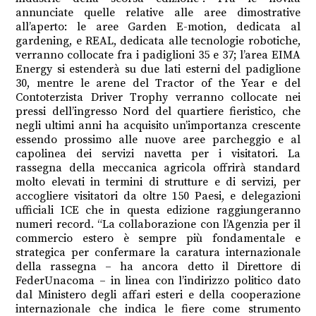
annunciate quelle relative alle aree dimostrative
all’aperto: le aree Garden E-motion, dedicata al
gardening, e REAL, dedicata alle tecnologie robotiche,
verranno collocate fra i padiglioni 35 e 37; l’area EIMA
Energy si estenderà su due lati esterni del padiglione
30, mentre le arene del Tractor of the Year e del
Contoterzista Driver Trophy verranno collocate nei
pressi dell’ingresso Nord del quartiere fieristico, che
negli ultimi anni ha acquisito un’importanza crescente
essendo prossimo alle nuove aree parcheggio e al
capolinea dei servizi navetta per i visitatori. La
rassegna della meccanica agricola offrirà standard
molto elevati in termini di strutture e di servizi, per
accogliere visitatori da oltre 150 Paesi, e delegazioni
ufficiali ICE che in questa edizione raggiungeranno
numeri record. “La collaborazione con l’Agenzia per il
commercio estero è sempre più fondamentale e
strategica per confermare la caratura internazionale
della rassegna – ha ancora detto il Direttore di
FederUnacoma – in linea con l’indirizzo politico dato
dal Ministero degli affari esteri e della cooperazione
internazionale che indica le fiere come strumento