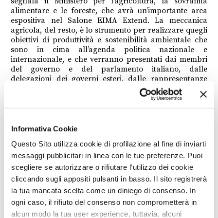
segnala il Ministero per l’agricoltura, la sovranità
alimentare e le foreste, che avrà un’importante area
espositiva nel Salone EIMA Extend. La meccanica
agricola, del resto, è lo strumento per realizzare quegli
obiettivi di produttività e sostenibilità ambientale che
sono in cima all’agenda politica nazionale e
internazionale, e che verranno presentati dai membri
del governo e del parlamento italiano, dalle
delegazioni dei governi esteri, dalle rappresentanze
diplomatiche e dalle delegazioni di europarlamentari
presenti alla rassegna. Il programma degli eventi – che
si prevede comprenderà non meno di 150 fra convegni,
conferenze e workshop – sarà dunque focalizzato su
temi tecnici, fra gli altri quelli su
Macchine e trattori
Informativa Cookie
autonomi – la regolamentazione delle attività
Questo Sito utilizza cookie di profilazione al fine di inviarti
robotizzate
;
Gestione dei dati in agricoltura: la
messaggi pubblicitari in linea con le tue preferenze. Puoi
normativa, il progetto CEADS per lo “spazio comune
europeo”
.
Lavorare in sicurezza: i rischi, le buone
scegliere se autorizzare o rifiutare l’utilizzo dei cookie
pratiche, gli “scudi tecnologici”;
I crediti di carbonio
cliccando sugli appositi pulsanti in basso. Il sito registrerà
volontari: un incentivo importante per promuovere
la tua mancata scelta come un diniego di consenso. In
forme di agricoltura e selvicoltura a basso impatto
ogni caso, il rifiuto del consenso non comprometterà in
ambientale
. Ma verrà focalizzato anche su temi
alcun modo la tua user experience, tuttavia, alcuni
politico-economici (vedi ad esempio
Europa-India: i