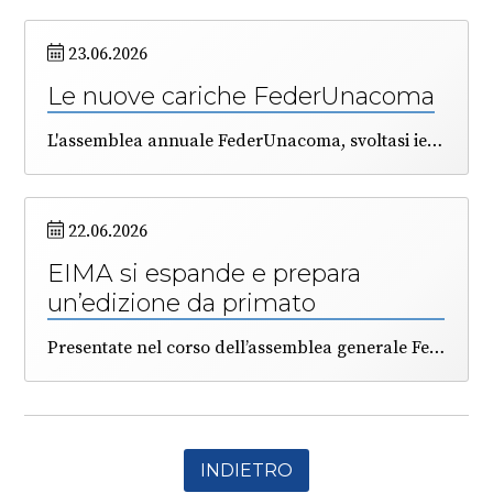
23.06.2026
Le nuove cariche FederUnacoma
L'assemblea annuale FederUnacoma, svoltasi ieri pomeriggio a Varignana (BO), ha avuto all’ordine del giorno anche l’elezione di una parte degli Organi di rappresentanza.
22.06.2026
EIMA si espande e prepara
un’edizione da primato
Presentate nel corso dell’assemblea generale FederUnacoma le novità circa la grande kermesse della meccanica agricola, che si terrà a Bologna da martedì 10 a sabato 14 novembre. A livelli record le richieste di partecipazione, e molto alta la qualità degli allestimenti. Sfruttata per la prima volta l’Area Maserati che espande il perimetro del quartiere fieristico. Stimati in più di 60 mila i modelli di macchine e tecnologie in esposizione. Il direttore generale Simona Rapastella: “in EIMA converge molto del lavoro tecnico, economico e di relazioni realizzato dalla Federazione, e finalizzato alla cooperazione fra i Paesi”.
INDIETRO