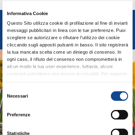
Informativa Cookie
FEDERUNACOMA
Questo Sito utilizza cookie di profilazione al fine di inviarti
messaggi pubblicitari in linea con le tue preferenze. Puoi
Federazione Nazionale Costruttori Macchine per
scegliere se autorizzare o rifiutare l’utilizzo dei cookie
l'Agricoltura
cliccando sugli appositi pulsanti in basso. Il sito registrerà
la tua mancata scelta come un diniego di consenso. In
AGRIDIGITAL
ogni caso, il rifiuto del consenso non comprometterà in
alcun modo la tua user experience, tuttavia, alcuni
Sistemi e Tecnologie Digitali per Macchine e Produzioni
contenuti potrebbero non essere accessibili. Per saperne
Agricole
di più sui cookie e decidere se acconsentire oppure no
all’utilizzo di tutti, o solamente di alcuni di essi, ti
Selezione
invitiamo a consultare la nostra
Cookie Policy
.
Necessari
del
ASSOIDROTECH
consenso
Associazione Produttori Sistemi per l'Irrigazione
Preferenze
ASSOMAO
Statistiche