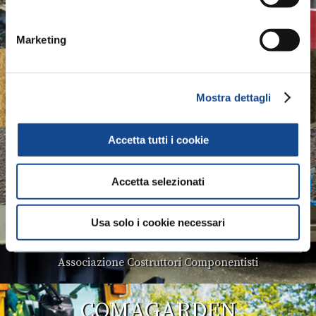
Associazione Costruttori Implements
Marketing
ASSOMASE
Mostra dettagli
Associazione Costruttori Macchine Semoventi
Accetta tutti i cookie
ASSOTRATTORI
Accetta selezionati
Associazione Costruttori Trattori
Usa solo i cookie necessari
COMACOMP
Associazione Costruttori Componentisti
COMAGARDEN