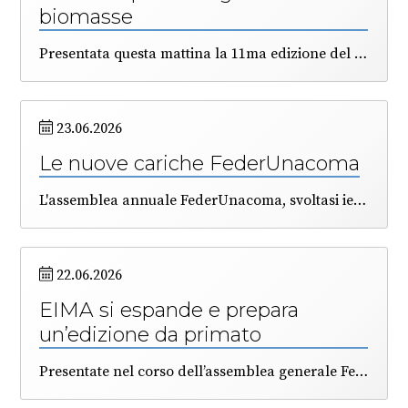
biomasse
Presentata questa mattina la 11ma edizione del Salone internazionale delle bioenergie, che è realizzato da FederUnacoma e Itabia, e che si terrà a Bologna dal 10 al 14 novembre prossimo. Nella conferenza di lancio è stato sottolineato il contributo imponente delle energie rinnovabili alla copertura dei fabbisogni energetici nazionali (22%), e il ruolo particolarmente strategico delle bioenergie. Previsti all’EIMA un’ampia area dimostrativa e un programma di convegni e seminari tecnici per divulgare, presso agricoltori, tecnici ed operatori delle filiere, le qualità dei combustibili ottenuti dalle biomasse agricole e forestali.
23.06.2026
Le nuove cariche FederUnacoma
L'assemblea annuale FederUnacoma, svoltasi ieri pomeriggio a Varignana (BO), ha avuto all’ordine del giorno anche l’elezione di una parte degli Organi di rappresentanza.
22.06.2026
EIMA si espande e prepara
un’edizione da primato
Presentate nel corso dell’assemblea generale FederUnacoma le novità circa la grande kermesse della meccanica agricola, che si terrà a Bologna da martedì 10 a sabato 14 novembre. A livelli record le richieste di partecipazione, e molto alta la qualità degli allestimenti. Sfruttata per la prima volta l’Area Maserati che espande il perimetro del quartiere fieristico. Stimati in più di 60 mila i modelli di macchine e tecnologie in esposizione. Il direttore generale Simona Rapastella: “in EIMA converge molto del lavoro tecnico, economico e di relazioni realizzato dalla Federazione, e finalizzato alla cooperazione fra i Paesi”.