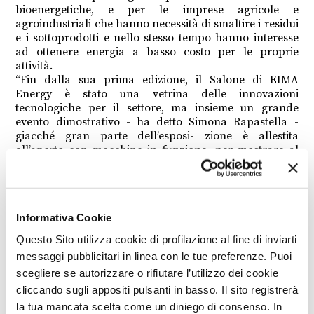
bioenergetiche, e per le imprese agricole e
agroindustriali che hanno necessità di smaltire i residui
e i sottoprodotti e nello stesso tempo hanno interesse
ad ottenere energia a basso costo per le proprie
attività.
“Fin dalla sua prima edizione, il Salone di EIMA
Energy è stato una vetrina delle innovazioni
tecnologiche per il settore, ma insieme un grande
evento dimostrativo - ha detto Simona Rapastella -
giacché gran parte dell’esposi- zione è allestita
all’aperto con macchine in funzione, per mostrare al
pubblico le caratteristiche tecniche e l’efficacia dei
mezzi impiegati”. L’area demo avrà quest’anno una
collocazione strategica nell’ambito del quartiere
fieristico – è stato spiegato – trovandosi nell’area
Informativa Cookie
compresa fra il Padiglione 26 e il Padiglione 30,
prossimi all’ingresso Michelino. Nei giorni della
Questo Sito utilizza cookie di profilazione al fine di inviarti
rassegna sono inoltre previsti interventi illustrativi dei
messaggi pubblicitari in linea con le tue preferenze. Puoi
ricercatori del CNR IBE, oltre che un ciclo di seminari
scegliere se autorizzare o rifiutare l’utilizzo dei cookie
tecnici sulle opportunità di crescita della bioeconomia
circolare e il ruolo della moderna meccanizzazione per
cliccando sugli appositi pulsanti in basso. Il sito registrerà
lo sviluppo delle diverse filiere di questo promettente
la tua mancata scelta come un diniego di consenso. In