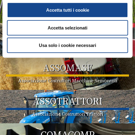
ASSOIDROTECH
Accetta tutti i cookie
Associazione Produttori Sistemi per l'Irrigazione
Accetta selezionati
ASSOMAO
Usa solo i cookie necessari
Associazione Costruttori Implements
ASSOMASE
Associazione Costruttori Macchine Semoventi
ASSOTRATTORI
Associazione Costruttori Trattori