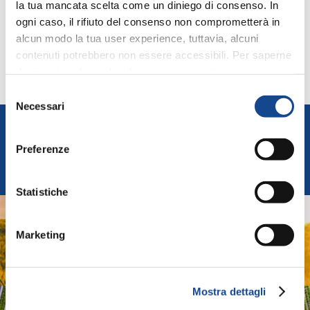
misura straordinaria
la tua mancata scelta come un diniego di consenso. In
ogni caso, il rifiuto del consenso non comprometterà in
alcun modo la tua user experience, tuttavia, alcuni
contenuti potrebbero non essere accessibili. Per saperne
di più sui cookie e decidere se acconsentire oppure no
INDIETRO
all’utilizzo di tutti, o solamente di alcuni di essi, ti
Selezione
invitiamo a consultare la nostra
Cookie Policy
.
Necessari
del
FEDERUNACOMA
consenso
Preferenze
Federazione Nazionale Costruttori Macchine per
l'Agricoltura
Statistiche
AGRIDIGITAL
Marketing
Sistemi e Tecnologie Digitali per Macchine e Produzioni
Agricole
Mostra dettagli