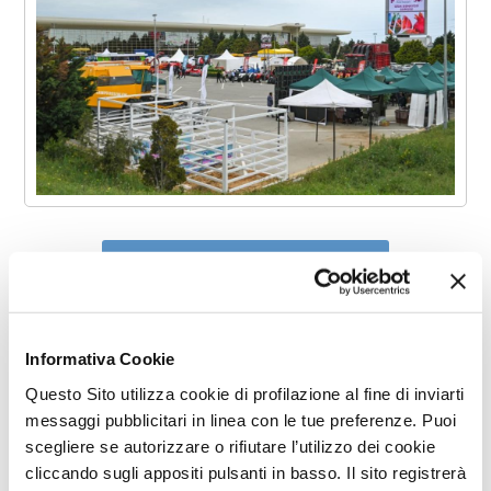
Circolare informativa
Dichiarazione sostitutiva per
Informativa Cookie
misura straordinaria
Questo Sito utilizza cookie di profilazione al fine di inviarti
messaggi pubblicitari in linea con le tue preferenze. Puoi
scegliere se autorizzare o rifiutare l’utilizzo dei cookie
Elenco dei comuni previsti per la
cliccando sugli appositi pulsanti in basso. Il sito registrerà