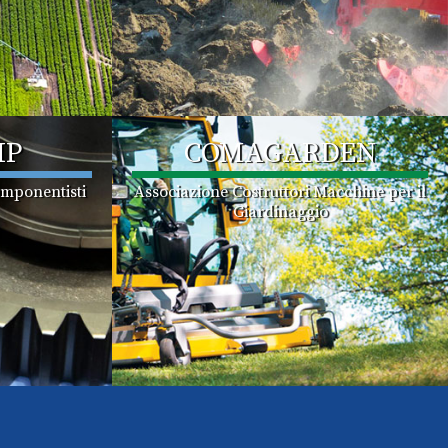
MP
COMAGARDEN
omponentisti
Associazione Costruttori Macchine per il
Giardinaggio