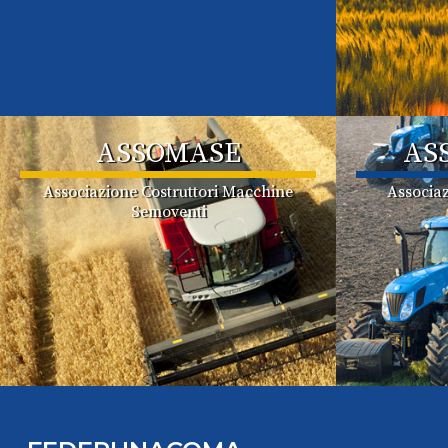
ASSOMASE
AS
Associazione Costruttori Macchine
Associaz
Semoventi