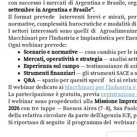
con successo i mercati di Argentina e Brasile, o
settembre in Argentina e Brasile"
.
Il format prevede interventi brevi e mirati, pe
normative, complessità burocratiche e modalità di
I settori interessati sono quelli di Agroalimenta
Macchinari per l’Industria e Impiantistica per Ene
Ogni webinar prevede:
Scenario e normative
— cosa cambia per le i
Mercati, operatività e strategia
— analisi sett
Esperienza sul campo
— testimonianze di azi
Strumenti finanziari
— gli strumenti SACE a 
Q&A
— spazio per quesiti specif ici ai relat
Il webinar dedicato ai
Macchinari per l’Industria e
La partecipazione è gratuita, previa
registrazione
I webinar sono propedeutici alla
Missione Impren
2026
con tre tappe — Buenos Aires (7–8), San Paolo 
della relativa circolare da parte dell’Agenzia ICE, 
Si riportano di seguito il programma del webinar 