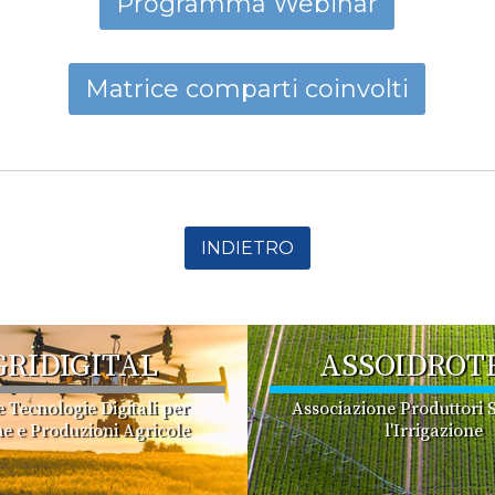
Programma Webinar
Matrice comparti coinvolti
INDIETRO
GRIDIGITAL
ASSOIDROT
e Tecnologie Digitali per
Associazione Produttori S
e e Produzioni Agricole
l'Irrigazione