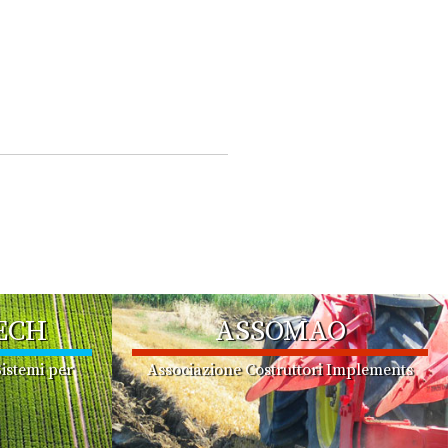
ECH
ASSOMAO
istemi per
Associazione Costruttori Implements