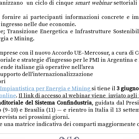
rganizzano un ciclo di cinque
smart webinar
settorial
r fornire ai partecipanti informazioni concrete e i
 ingresso nelle due economie.
re; Transizione Energetica e Infrastrutture Sostenibi
rgia e Mining.
mprese con il nuovo Accordo UE–Mercosur, a cura di C
oriale e strategie d'ingresso per le PMI in Argentina e
ende italiane già operative nell'area
supporto dell'internazionalizzazione
ori
 Impiantistica per Energia e Mining
si tiene il
3 giugno
 online
.
Il link di accesso al webinar viene inviato agli 
ditoriale del Sistema Confindustria
, guidata dal Pre
(9–10) e Brasília (11) — e rientro in Italia il 13 sett
prevista nei prossimi giorni.
e una matrice indicativa dei comparti maggiormente c