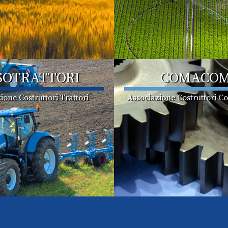
SOTRATTORI
COMACO
ione Costruttori Trattori
Associazione Costruttori C