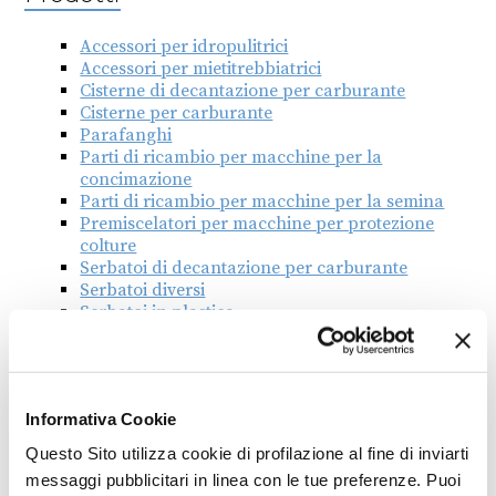
Accessori per idropulitrici
Accessori per mietitrebbiatrici
Cisterne di decantazione per carburante
Cisterne per carburante
Parafanghi
Parti di ricambio per macchine per la
concimazione
Parti di ricambio per macchine per la semina
Premiscelatori per macchine per protezione
colture
Serbatoi di decantazione per carburante
Serbatoi diversi
Serbatoi in plastica
Serbatoi in polietilene
Serbatoi in vetroresina
Serbatoi per carburante
Serbatoi per irroratrici e impolveratrici
Informativa Cookie
Serbatoi per trasporto carburante
Questo Sito utilizza cookie di profilazione al fine di inviarti
Associazione
messaggi pubblicitari in linea con le tue preferenze. Puoi