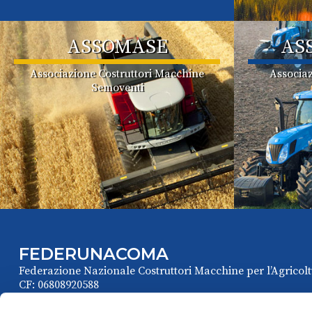
ASSOMASE
AS
Associazione Costruttori Macchine
Associaz
Semoventi
FEDERUNACOMA
Federazione Nazionale Costruttori Macchine per l’Agricolt
CF: 06808920588