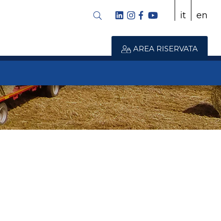
it
en
AREA RISERVATA