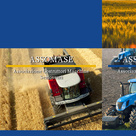
ASSOMASE
AS
Associazione Costruttori Macchine
Associaz
Semoventi