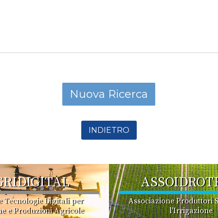
INDIETRO
GRIDIGITAL
ASSOIDROT
e Tecnologie Digitali per
Associazione Produttori S
e e Produzioni Agricole
l'Irrigazione