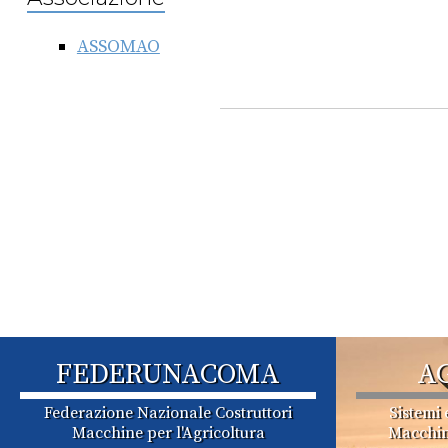
ASSOMAO
FEDERUNACOMA
A
Federazione Nazionale Costruttori
Sistemi 
Macchine per l'Agricoltura
Macchin