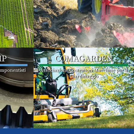
MP
COMAGARDEN
omponentisti
Associazione Costruttori Macchine per il
Giardinaggio