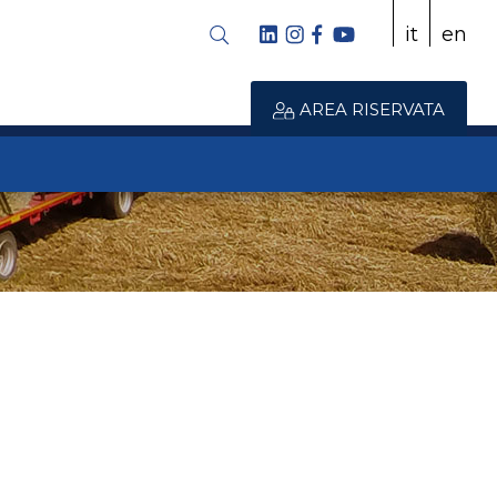
it
en
AREA RISERVATA