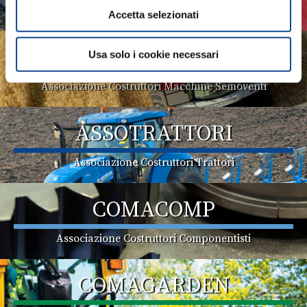
Associazione Costruttori Implements
Accetta selezionati
ASSOMASE
Usa solo i cookie necessari
Associazione Costruttori Macchine Semoventi
ASSOTRATTORI
Associazione Costruttori Trattori
COMACOMP
Associazione Costruttori Componentisti
COMAGARDEN