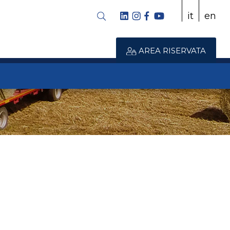
it
en
AREA RISERVATA