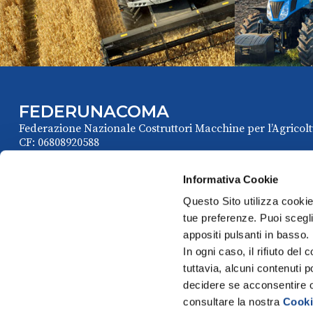
FEDERUNACOMA
Federazione Nazionale Costruttori Macchine per l’Agricolt
CF: 06808920588
Informativa Cookie
Questo Sito utilizza cookie 
tue preferenze. Puoi sceglie
appositi pulsanti in basso.
In ogni caso, il rifiuto d
tuttavia, alcuni contenuti 
Via Venafro, 5
decidere se acconsentire opp
00159 Roma - I
consultare la nostra
Cooki