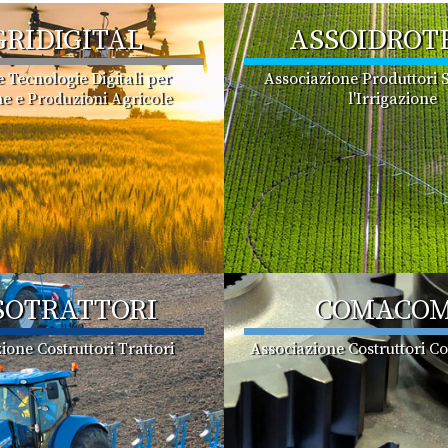
GRIDIGITAL
ASSOIDROT
e Tecnologie Digitali per
Associazione Produttori S
e e Produzioni Agricole
l'Irrigazione
SOTRATTORI
COMACO
ione Costruttori Trattori
Associazione Costruttori C