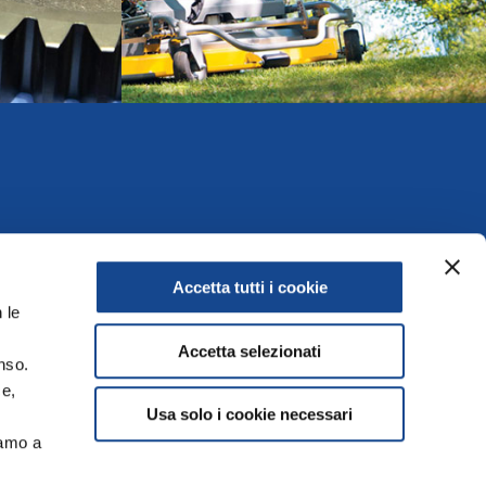
Accetta tutti i cookie
 le
Accetta selezionati
nso.
ce,
Usa solo i cookie necessari
Uffici
iamo a
.it
Contatti