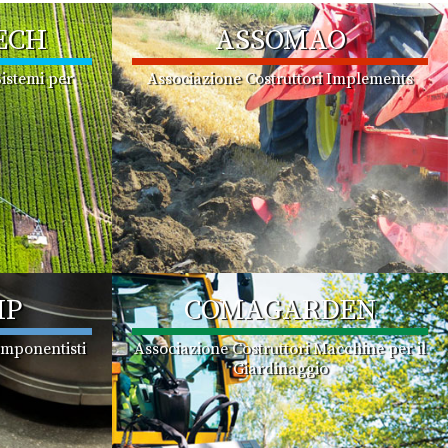
ECH
ASSOMAO
istemi per
Associazione Costruttori Implements
MP
COMAGARDEN
omponentisti
Associazione Costruttori Macchine per il
Giardinaggio