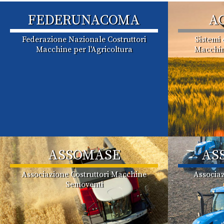
FEDERUNACOMA
A
Federazione Nazionale Costruttori
Sistemi 
Macchine per l'Agricoltura
Macchin
ASSOMASE
AS
Associazione Costruttori Macchine
Associaz
Semoventi