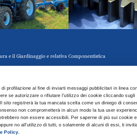
ura e il Giardinaggio e relativa Componentistica
di profilazione al fine di inviarti messaggi pubblicitari in linea con
re se autorizzare o rifiutare l’utilizzo dei cookie cliccando sugli
 Il sito registrerà la tua mancata scelta come un diniego di conse
el consenso non comprometterà in alcun modo la tua user experien
potrebbero non essere accessibili. Per saperne di più sui cookie e
Tel +39 06 432981
E-mail
ure no all’utilizzo di tutti, o solamente di alcuni di essi, ti invit
Fax +39 06 4076370
info@federunacoma
e Policy
.