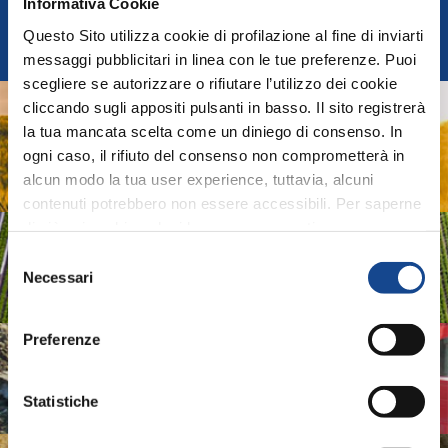
Informativa Cookie
Federazione Nazionale Costruttori Macchine per
Questo Sito utilizza cookie di profilazione al fine di inviarti
l'Agricoltura
messaggi pubblicitari in linea con le tue preferenze. Puoi
scegliere se autorizzare o rifiutare l’utilizzo dei cookie
cliccando sugli appositi pulsanti in basso. Il sito registrerà
AGRIDIGITAL
la tua mancata scelta come un diniego di consenso. In
ogni caso, il rifiuto del consenso non comprometterà in
Sistemi e Tecnologie Digitali per Macchine e Produzioni
alcun modo la tua user experience, tuttavia, alcuni
Agricole
contenuti potrebbero non essere accessibili. Per saperne
di più sui cookie e decidere se acconsentire oppure no
ASSOIDROTECH
all’utilizzo di tutti, o solamente di alcuni di essi, ti
Selezione
invitiamo a consultare la nostra
Cookie Policy
.
Necessari
del
Associazione Produttori Sistemi per l'Irrigazione
consenso
Preferenze
ASSOMAO
Statistiche
Associazione Costruttori Implements