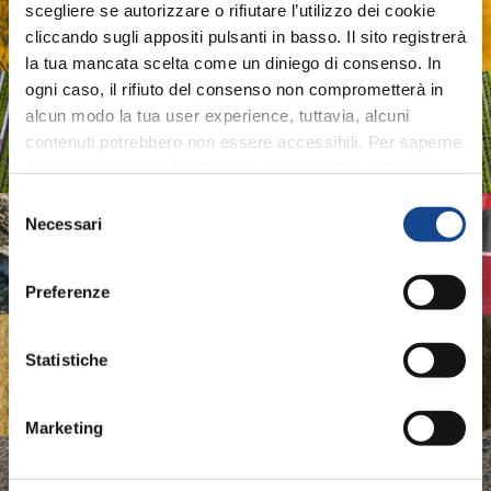
scegliere se autorizzare o rifiutare l’utilizzo dei cookie
Sistemi e Tecnologie Digitali per Macchine e Produzioni
cliccando sugli appositi pulsanti in basso. Il sito registrerà
Agricole
la tua mancata scelta come un diniego di consenso. In
ogni caso, il rifiuto del consenso non comprometterà in
ASSOIDROTECH
alcun modo la tua user experience, tuttavia, alcuni
contenuti potrebbero non essere accessibili. Per saperne
Associazione Produttori Sistemi per l'Irrigazione
di più sui cookie e decidere se acconsentire oppure no
all’utilizzo di tutti, o solamente di alcuni di essi, ti
Selezione
invitiamo a consultare la nostra
Cookie Policy
.
Necessari
ASSOMAO
del
consenso
Associazione Costruttori Implements
Preferenze
ASSOMASE
Statistiche
Associazione Costruttori Macchine Semoventi
Marketing
ASSOTRATTORI