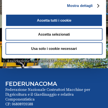
Mostra dettagli
Associazione Costruttori Trattori
Accetta tutti i cookie
COMACOMP
Associazione Costruttori Componentisti
Accetta selezionati
Usa solo i cookie necessari
COMAGARDEN
Associazione Costruttori Macchine per il Giardinaggio
FEDERUNACOMA
Federazione Nazionale Costruttori Macchine per
l’Agricoltura e il Giardinaggio e relativa
Componentistica
CF: 06808920588