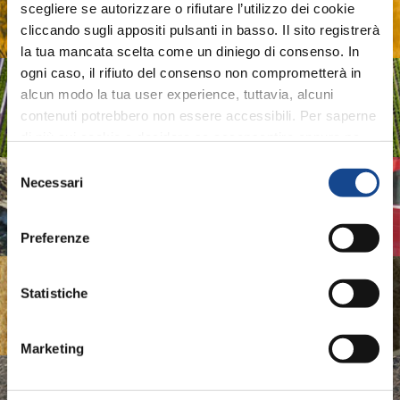
scegliere se autorizzare o rifiutare l’utilizzo dei cookie
Sistemi e Tecnologie Digitali per Macchine e Produzioni
cliccando sugli appositi pulsanti in basso. Il sito registrerà
Agricole
la tua mancata scelta come un diniego di consenso. In
ogni caso, il rifiuto del consenso non comprometterà in
ASSOIDROTECH
alcun modo la tua user experience, tuttavia, alcuni
contenuti potrebbero non essere accessibili. Per saperne
Associazione Produttori Sistemi per l'Irrigazione
di più sui cookie e decidere se acconsentire oppure no
all’utilizzo di tutti, o solamente di alcuni di essi, ti
Selezione
invitiamo a consultare la nostra
Cookie Policy
.
Necessari
ASSOMAO
del
consenso
Associazione Costruttori Implements
Preferenze
ASSOMASE
Statistiche
Associazione Costruttori Macchine Semoventi
Marketing
ASSOTRATTORI