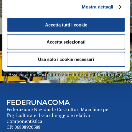
Mostra dettagli
Associazione Costruttori Trattori
Accetta tutti i cookie
COMACOMP
Associazione Costruttori Componentisti
Accetta selezionati
Usa solo i cookie necessari
COMAGARDEN
Associazione Costruttori Macchine per il Giardinaggio
FEDERUNACOMA
Federazione Nazionale Costruttori Macchine per
l’Agricoltura e il Giardinaggio e relativa
Componentistica
CF: 06808920588