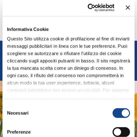
Informativa Cookie
Questo Sito utilizza cookie di profilazione al fine di inviarti
messaggi pubblicitari in linea con le tue preferenze. Puoi
FEDERUNACOMA
scegliere se autorizzare o rifiutare l’utilizzo dei cookie
cliccando sugli appositi pulsanti in basso. Il sito registrerà
Federazione Nazionale Costruttori Macchine per
la tua mancata scelta come un diniego di consenso. In
l'Agricoltura
ogni caso, il rifiuto del consenso non comprometterà in
alcun modo la tua user experience, tuttavia, alcuni
AGRIDIGITAL
contenuti potrebbero non essere accessibili. Per saperne
di più sui cookie e decidere se acconsentire oppure no
all’utilizzo di tutti, o solamente di alcuni di essi, ti
Sistemi e Tecnologie Digitali per Macchine e Produzioni
Selezione
Agricole
invitiamo a consultare la nostra
Cookie Policy
.
Necessari
del
consenso
ASSOIDROTECH
Preferenze