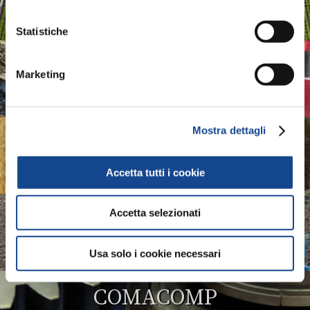
Associazione Produttori Sistemi per l'Irrigazione
Statistiche
ASSOMAO
Marketing
Associazione Costruttori Implements
Mostra dettagli
ASSOMASE
Accetta tutti i cookie
Associazione Costruttori Macchine Semoventi
Accetta selezionati
ASSOTRATTORI
Associazione Costruttori Trattori
Usa solo i cookie necessari
COMACOMP