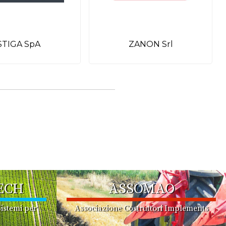
STIGA SpA
ZANON Srl
ECH
ASSOMAO
istemi per
Associazione Costruttori Implements