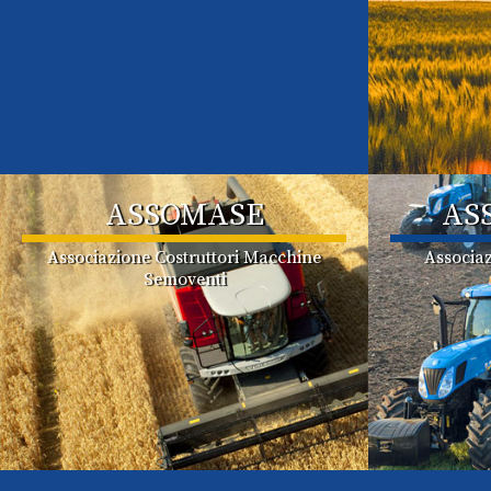
ASSOMASE
AS
Associazione Costruttori Macchine
Associaz
Semoventi