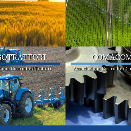
SOTRATTORI
COMACO
ione Costruttori Trattori
Associazione Costruttori C