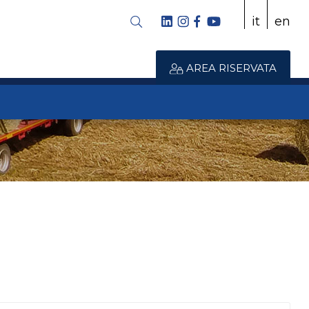
it
en
AREA RISERVATA