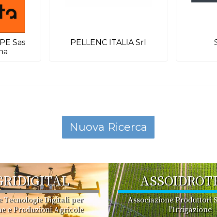
E Sas
PELLENC ITALIA Srl
ana
GRIDIGITAL
ASSOIDROT
e Tecnologie Digitali per
Associazione Produttori S
e e Produzioni Agricole
l'Irrigazione