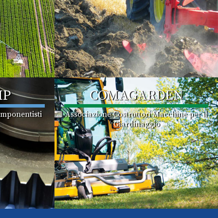
MP
COMAGARDEN
omponentisti
Associazione Costruttori Macchine per il
Giardinaggio