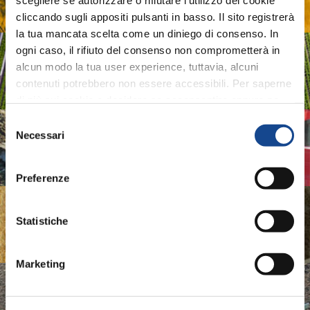
scegliere se autorizzare o rifiutare l’utilizzo dei cookie
Agricole
cliccando sugli appositi pulsanti in basso. Il sito registrerà
la tua mancata scelta come un diniego di consenso. In
ogni caso, il rifiuto del consenso non comprometterà in
ASSOIDROTECH
alcun modo la tua user experience, tuttavia, alcuni
contenuti potrebbero non essere accessibili. Per saperne
Associazione Produttori Sistemi per l'Irrigazione
di più sui cookie e decidere se acconsentire oppure no
all’utilizzo di tutti, o solamente di alcuni di essi, ti
Selezione
ASSOMAO
invitiamo a consultare la nostra
Cookie Policy
.
Necessari
del
consenso
Associazione Costruttori Implements
Preferenze
ASSOMASE
Statistiche
Associazione Costruttori Macchine Semoventi
Marketing
ASSOTRATTORI