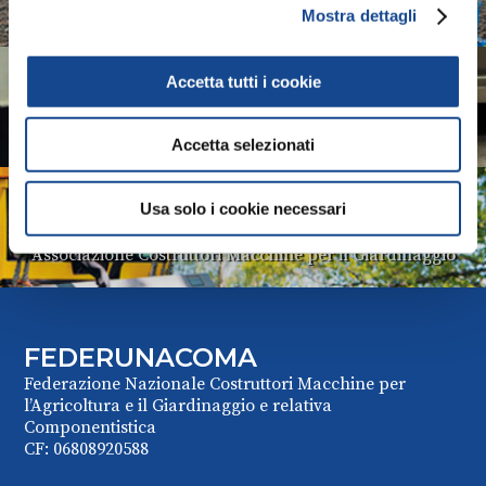
Associazione Costruttori Trattori
Mostra dettagli
COMACOMP
Accetta tutti i cookie
Associazione Costruttori Componentisti
Accetta selezionati
COMAGARDEN
Usa solo i cookie necessari
Associazione Costruttori Macchine per il Giardinaggio
FEDERUNACOMA
Federazione Nazionale Costruttori Macchine per
l’Agricoltura e il Giardinaggio e relativa
Componentistica
CF: 06808920588