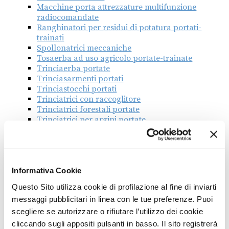
Macchine porta attrezzature multifunzione
radiocomandate
Ranghinatori per residui di potatura portati-
trainati
Spollonatrici meccaniche
Tosaerba ad uso agricolo portate-trainate
Trinciaerba portate
Trinciasarmenti portati
Trinciastocchi portati
Trinciatrici con raccoglitore
Trinciatrici forestali portate
Trinciatrici per argini portate
Trinciatrici portate con raccoglitore
Associazione
Informativa Cookie
ASSOMAO
Questo Sito utilizza cookie di profilazione al fine di inviarti
ASSOMASE
COMAGARDEN
messaggi pubblicitari in linea con le tue preferenze. Puoi
scegliere se autorizzare o rifiutare l’utilizzo dei cookie
cliccando sugli appositi pulsanti in basso. Il sito registrerà