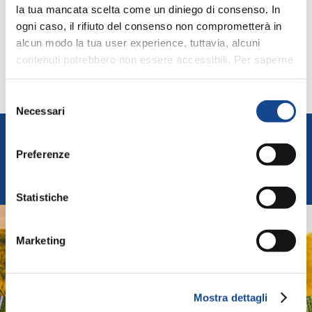
la tua mancata scelta come un diniego di consenso. In
ogni caso, il rifiuto del consenso non comprometterà in
alcun modo la tua user experience, tuttavia, alcuni
contenuti potrebbero non essere accessibili. Per saperne
di più sui cookie e decidere se acconsentire oppure no
INDIETRO
all’utilizzo di tutti, o solamente di alcuni di essi, ti
Selezione
invitiamo a consultare la nostra
Cookie Policy
.
Necessari
del
consenso
FEDERUNACOMA
Preferenze
Federazione Nazionale Costruttori Macchine per
l'Agricoltura
Statistiche
AGRIDIGITAL
Marketing
Sistemi e Tecnologie Digitali per Macchine e Produzioni
Agricole
Mostra dettagli