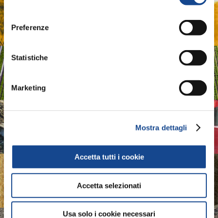
AGRIDIGITAL
consenso
Sistemi e Tecnologie Digitali per Macchine e Produzioni
Preferenze
Agricole
Statistiche
ASSOIDROTECH
Associazione Produttori Sistemi per l'Irrigazione
Marketing
ASSOMAO
Mostra dettagli
Associazione Costruttori Implements
Accetta tutti i cookie
ASSOMASE
Accetta selezionati
Associazione Costruttori Macchine Semoventi
Usa solo i cookie necessari