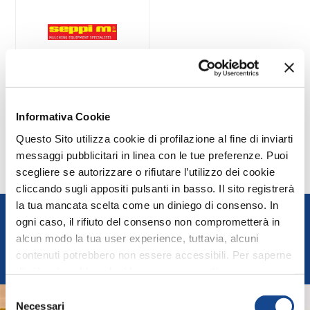
SEPPI M. SpA
Informativa Cookie
Questo Sito utilizza cookie di profilazione al fine di inviarti
messaggi pubblicitari in linea con le tue preferenze. Puoi
scegliere se autorizzare o rifiutare l’utilizzo dei cookie
cliccando sugli appositi pulsanti in basso. Il sito registrerà
la tua mancata scelta come un diniego di consenso. In
FEDERUNACOMA
ogni caso, il rifiuto del consenso non comprometterà in
alcun modo la tua user experience, tuttavia, alcuni
Federazione Nazionale Costruttori Macchine per
contenuti potrebbero non essere accessibili. Per saperne
l'Agricoltura
di più sui cookie e decidere se acconsentire oppure no
all’utilizzo di tutti, o solamente di alcuni di essi, ti
Selezione
invitiamo a consultare la nostra
Cookie Policy
.
Necessari
del