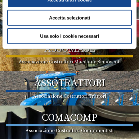
ASSOMAO
Accetta selezionati
Associazione Costruttori Implements
Usa solo i cookie necessari
ASSOMASE
Associazione Costruttori Macchine Semoventi
ASSOTRATTORI
Associazione Costruttori Trattori
COMACOMP
Associazione Costruttori Componentisti