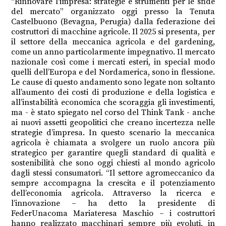
“Rinnovare l’impresa: strategie e strumenti per le sfide
del mercato” organizzato oggi presso la Tenuta
Castelbuono (Bevagna, Perugia) dalla federazione dei
costruttori di macchine agricole. Il 2025 si presenta, per
il settore della meccanica agricola e del gardening,
come un anno particolarmente impegnativo. Il mercato
nazionale così come i mercati esteri, in special modo
quelli dell’Europa e del Nordamerica, sono in flessione.
Le cause di questo andamento sono legate non soltanto
all’aumento dei costi di produzione e della logistica e
all’instabilità economica che scoraggia gli investimenti,
ma - è stato spiegato nel corso del Think Tank - anche
ai nuovi assetti geopolitici che creano incertezza nelle
strategie d’impresa. In questo scenario la meccanica
agricola è chiamata a svolgere un ruolo ancora più
strategico per garantire quegli standard di qualità e
sostenibilità che sono oggi chiesti al mondo agricolo
dagli stessi consumatori. “Il settore agromeccanico da
sempre accompagna la crescita e il potenziamento
dell’economia agricola. Attraverso la ricerca e
l’innovazione – ha detto la presidente di
FederUnacoma Mariateresa Maschio – i costruttori
hanno realizzato macchinari sempre più evoluti, in