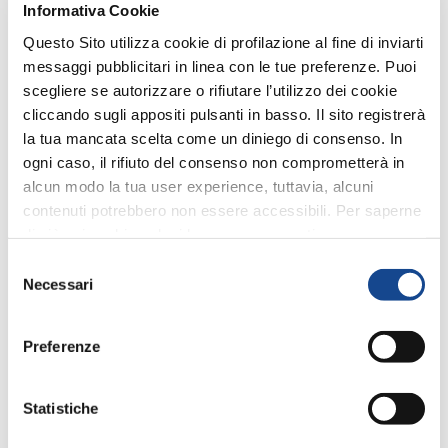
Informativa Cookie
sostenibilità ambientale e della sostenibilità economica
e sociale.
Questo Sito utilizza cookie di profilazione al fine di inviarti
Nel pomeriggio il Think Tank si è poi sviluppato con i
messaggi pubblicitari in linea con le tue preferenze. Puoi
tavoli di confronto su tre temi decisivi per la
scegliere se autorizzare o rifiutare l’utilizzo dei cookie
competitività delle imprese, quello degli investimenti
cliccando sugli appositi pulsanti in basso. Il sito registrerà
nella ricerca, quello del ricambio generazionale nella
gestione delle imprese e quello del marketing
la tua mancata scelta come un diniego di consenso. In
innovativo per il settore agromeccanico.
ogni caso, il rifiuto del consenso non comprometterà in
alcun modo la tua user experience, tuttavia, alcuni
contenuti potrebbero non essere accessibili. Per saperne
di più sui cookie e decidere se acconsentire oppure no
Scarica il Comunicato
all’utilizzo di tutti, o solamente di alcuni di essi, ti
Selezione
invitiamo a consultare la nostra
Cookie Policy
.
Necessari
del
consenso
Preferenze
Gli ultimi Comunicati stampa
di FederUnacoma
Statistiche