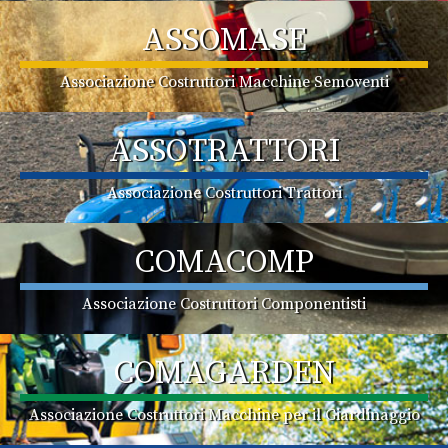
ASSOMASE
Associazione Costruttori Macchine Semoventi
ASSOTRATTORI
Associazione Costruttori Trattori
COMACOMP
Associazione Costruttori Componentisti
COMAGARDEN
Associazione Costruttori Macchine per il Giardinaggio