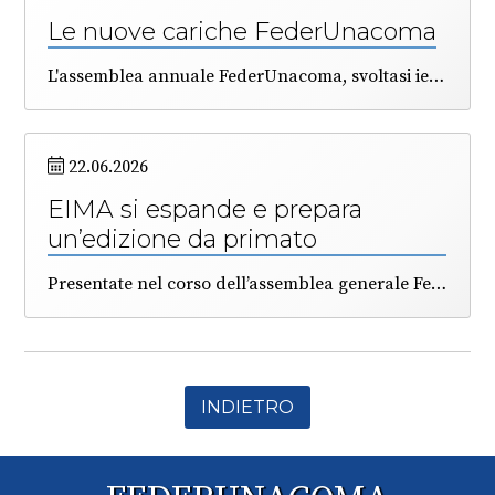
Le nuove cariche FederUnacoma
L'assemblea annuale FederUnacoma, svoltasi ieri pomeriggio a Varignana (BO), ha avuto all’ordine del giorno anche l’elezione di una parte degli Organi di rappresentanza.
22.06.2026
EIMA si espande e prepara
un’edizione da primato
Presentate nel corso dell’assemblea generale FederUnacoma le novità circa la grande kermesse della meccanica agricola, che si terrà a Bologna da martedì 10 a sabato 14 novembre. A livelli record le richieste di partecipazione, e molto alta la qualità degli allestimenti. Sfruttata per la prima volta l’Area Maserati che espande il perimetro del quartiere fieristico. Stimati in più di 60 mila i modelli di macchine e tecnologie in esposizione. Il direttore generale Simona Rapastella: “in EIMA converge molto del lavoro tecnico, economico e di relazioni realizzato dalla Federazione, e finalizzato alla cooperazione fra i Paesi”.
INDIETRO