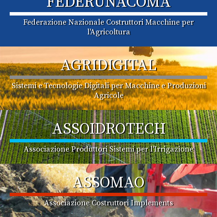
FEDERUNACOMA
Federazione Nazionale Costruttori Macchine per
l'Agricoltura
AGRIDIGITAL
Sistemi e Tecnologie Digitali per Macchine e Produzioni
Agricole
ASSOIDROTECH
Associazione Produttori Sistemi per l'Irrigazione
ASSOMAO
Associazione Costruttori Implements