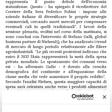
rappresenta il punto debole dell’economia
statunitense. Questo – ha spiegato il vicedirettore del
Corriere della Sera Federico Fubini – impone alle
aziende italiane di diversificare le proprie strategie
commerciali, cercando nuovi mercati per compensare
eventuali cali in quelli tradizionali”. I lavori della
sessione plenaria, svoltisi nel corso della mattinata, si
sono conclusi con l’intervento di Stefano Galli, global
business partner di NielsenIQ, che ha analizzato i trend
di mercato di lungo periodo relativamente alle filiere
agroindustriali. “Le più recenti proiezioni indicano che
entro il 2032 l’Asia rappresenterà la metà della spesa
privata mondiale. Lo spostamento dei consumi verso
est – ha affermato Gallo – è dovuto alla crescita
demografica del continente e all’espansione della
classe media che vede aumentare il proprio reddito”.
Secondo l’analisi Nielsen, questa maggiore capacità di
spesa sarà orientata anche verso i prodotti alimentari
di qualità elevata, secondo una linea di tendenza già
consolidata nelle economie più avanzate. Tuttavia, la
qualità non è l’unico driver che guida i comportamenti
d’acquisto dei consumatori che, come indica l’analisi
Nielsen, denotano una crescente sensibilità della